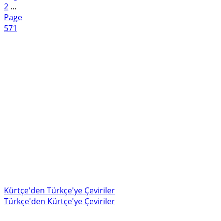
2
…
Page
571
Kürtçe'den Türkçe'ye Çeviriler
Türkçe'den Kürtçe'ye Çeviriler