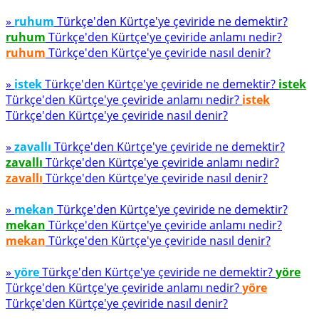
»
ruhum
Türkçe'den Kürtçe'ye çeviride ne demektir?
ruhum
Türkçe'den Kürtçe'ye çeviride anlamı nedir?
ruhum
Türkçe'den Kürtçe'ye çeviride nasıl denir?
»
istek
Türkçe'den Kürtçe'ye çeviride ne demektir?
istek
Türkçe'den Kürtçe'ye çeviride anlamı nedir?
istek
Türkçe'den Kürtçe'ye çeviride nasıl denir?
»
zavallı
Türkçe'den Kürtçe'ye çeviride ne demektir?
zavallı
Türkçe'den Kürtçe'ye çeviride anlamı nedir?
zavallı
Türkçe'den Kürtçe'ye çeviride nasıl denir?
»
mekan
Türkçe'den Kürtçe'ye çeviride ne demektir?
mekan
Türkçe'den Kürtçe'ye çeviride anlamı nedir?
mekan
Türkçe'den Kürtçe'ye çeviride nasıl denir?
»
yöre
Türkçe'den Kürtçe'ye çeviride ne demektir?
yöre
Türkçe'den Kürtçe'ye çeviride anlamı nedir?
yöre
Türkçe'den Kürtçe'ye çeviride nasıl denir?