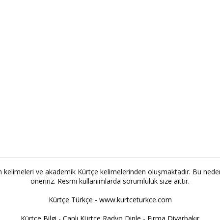
ım kelimeleri ve akademik Kürtçe kelimelerinden oluşmaktadır. Bu nede
öneririz. Resmi kullanımlarda sorumluluk size aittir.
Kürtçe Türkçe - www.kurtceturkce.com
Kürtçe Bilgi
-
Canlı Kürtçe Radyo Dinle
-
Firma Diyarbakır