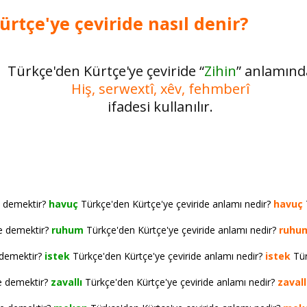
ürtçe'ye çeviride nasıl denir?
Türkçe'den Kürtçe'ye çeviride “
Zihin
” anlamınd
Hiş, serwextî, xêv, fehmberî
ifadesi kullanılır.
e demektir?
havuç
Türkçe'den Kürtçe'ye çeviride anlamı nedir?
havuç
ne demektir?
ruhum
Türkçe'den Kürtçe'ye çeviride anlamı nedir?
ruhu
 demektir?
istek
Türkçe'den Kürtçe'ye çeviride anlamı nedir?
istek
Tür
e demektir?
zavallı
Türkçe'den Kürtçe'ye çeviride anlamı nedir?
zavall