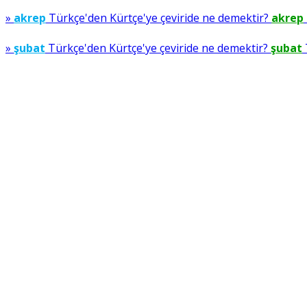
»
akrep
Türkçe'den Kürtçe'ye çeviride ne demektir?
akrep
»
şubat
Türkçe'den Kürtçe'ye çeviride ne demektir?
şubat