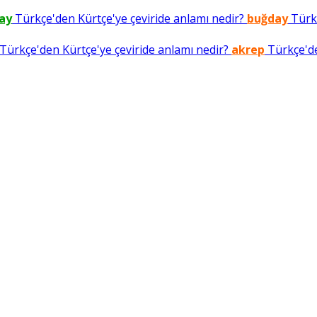
ay
Türkçe'den Kürtçe'ye çeviride anlamı nedir?
buğday
Türkç
Türkçe'den Kürtçe'ye çeviride anlamı nedir?
akrep
Türkçe'de