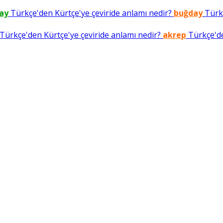
ay
Türkçe'den Kürtçe'ye çeviride anlamı nedir?
buğday
Türkç
Türkçe'den Kürtçe'ye çeviride anlamı nedir?
akrep
Türkçe'de