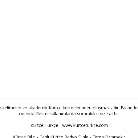
ım kelimeleri ve akademik Kürtçe kelimelerinden oluşmaktadır. Bu nede
öneririz. Resmi kullanımlarda sorumluluk size aittir.
Kürtçe Türkçe - www.kurtceturkce.com
Kürtçe Bilgi
-
Canlı Kürtçe Radyo Dinle
-
Firma Diyarbakır