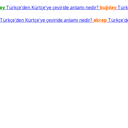
ay
Türkçe'den Kürtçe'ye çeviride anlamı nedir?
buğday
Türkç
Türkçe'den Kürtçe'ye çeviride anlamı nedir?
akrep
Türkçe'de