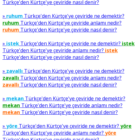
Türkçe'den Kürtçe'ye çeviride nasıl denir?
»
ruhum
Türkçe'den Kürtçe'ye çeviride ne demektir?
ruhum
Türkçe'den Kürtçe'ye çeviride anlamı nedir?
ruhum
Türkçe'den Kürtçe'ye çeviride nasıl denir?
»
istek
Türkçe'den Kürtçe'ye çeviride ne demektir?
istek
Türkçe'den Kürtçe'ye çeviride anlamı nedir?
istek
Türkçe'den Kürtçe'ye çeviride nasıl denir?
»
zavallı
Türkçe'den Kürtçe'ye çeviride ne demektir?
zavallı
Türkçe'den Kürtçe'ye çeviride anlamı nedir?
zavallı
Türkçe'den Kürtçe'ye çeviride nasıl denir?
»
mekan
Türkçe'den Kürtçe'ye çeviride ne demektir?
mekan
Türkçe'den Kürtçe'ye çeviride anlamı nedir?
mekan
Türkçe'den Kürtçe'ye çeviride nasıl denir?
»
yöre
Türkçe'den Kürtçe'ye çeviride ne demektir?
yöre
Türkçe'den Kürtçe'ye çeviride anlamı nedir?
yöre
Türkçe'den Kürtçe'ye çeviride nasıl denir?