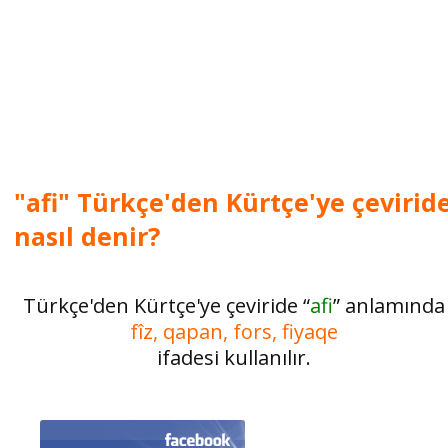
"afi" Türkçe'den Kürtçe'ye çevirid
nasıl denir?
Türkçe'den Kürtçe'ye çeviride “
afi
” anlamında
fîz, qapan, fors, fiyaqe
ifadesi kullanılır.