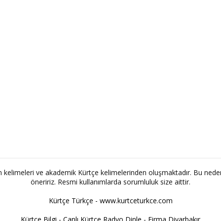
ım kelimeleri ve akademik Kürtçe kelimelerinden oluşmaktadır. Bu nede
öneririz. Resmi kullanımlarda sorumluluk size aittir.
Kürtçe Türkçe - www.kurtceturkce.com
Kürtçe Bilgi
-
Canlı Kürtçe Radyo Dinle
-
Firma Diyarbakır