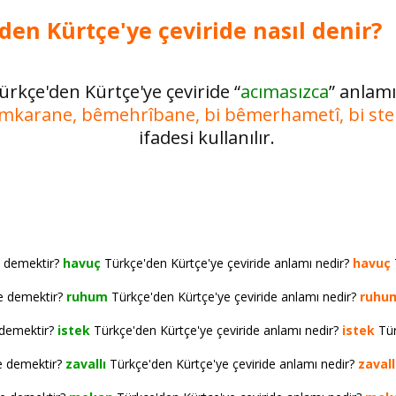
den Kürtçe'ye çeviride nasıl denir?
ürkçe'den Kürtçe'ye çeviride “
acımasızca
” anlam
mkarane, bêmehrîbane, bi bêmerhametî, bi st
ifadesi kullanılır.
e demektir?
havuç
Türkçe'den Kürtçe'ye çeviride anlamı nedir?
havuç
ne demektir?
ruhum
Türkçe'den Kürtçe'ye çeviride anlamı nedir?
ruhu
 demektir?
istek
Türkçe'den Kürtçe'ye çeviride anlamı nedir?
istek
Tür
e demektir?
zavallı
Türkçe'den Kürtçe'ye çeviride anlamı nedir?
zavall