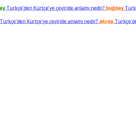
ay
Türkçe'den Kürtçe'ye çeviride anlamı nedir?
buğday
Türkç
Türkçe'den Kürtçe'ye çeviride anlamı nedir?
akrep
Türkçe'de