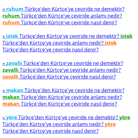
»
ruhum
Türkçe'den Kürtçe'ye çeviride ne demektir?
ruhum
Türkçe'den Kürtçe'ye çeviride anlamı nedir?
ruhum
Türkçe'den Kürtçe'ye çeviride nasıl denir?
»
istek
Türkçe'den Kürtçe'ye çeviride ne demektir?
istek
Türkçe'den Kürtçe'ye çeviride anlamı nedir?
istek
Türkçe'den Kürtçe'ye çeviride nasıl denir?
»
zavallı
Türkçe'den Kürtçe'ye çeviride ne demektir?
zavallı
Türkçe'den Kürtçe'ye çeviride anlamı nedir?
zavallı
Türkçe'den Kürtçe'ye çeviride nasıl denir?
»
mekan
Türkçe'den Kürtçe'ye çeviride ne demektir?
mekan
Türkçe'den Kürtçe'ye çeviride anlamı nedir?
mekan
Türkçe'den Kürtçe'ye çeviride nasıl denir?
»
yöre
Türkçe'den Kürtçe'ye çeviride ne demektir?
yöre
Türkçe'den Kürtçe'ye çeviride anlamı nedir?
yöre
Türkçe'den Kürtçe'ye çeviride nasıl denir?