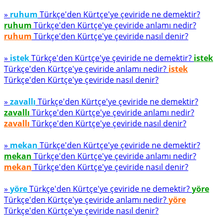
»
ruhum
Türkçe'den Kürtçe'ye çeviride ne demektir?
ruhum
Türkçe'den Kürtçe'ye çeviride anlamı nedir?
ruhum
Türkçe'den Kürtçe'ye çeviride nasıl denir?
»
istek
Türkçe'den Kürtçe'ye çeviride ne demektir?
istek
Türkçe'den Kürtçe'ye çeviride anlamı nedir?
istek
Türkçe'den Kürtçe'ye çeviride nasıl denir?
»
zavallı
Türkçe'den Kürtçe'ye çeviride ne demektir?
zavallı
Türkçe'den Kürtçe'ye çeviride anlamı nedir?
zavallı
Türkçe'den Kürtçe'ye çeviride nasıl denir?
»
mekan
Türkçe'den Kürtçe'ye çeviride ne demektir?
mekan
Türkçe'den Kürtçe'ye çeviride anlamı nedir?
mekan
Türkçe'den Kürtçe'ye çeviride nasıl denir?
»
yöre
Türkçe'den Kürtçe'ye çeviride ne demektir?
yöre
Türkçe'den Kürtçe'ye çeviride anlamı nedir?
yöre
Türkçe'den Kürtçe'ye çeviride nasıl denir?