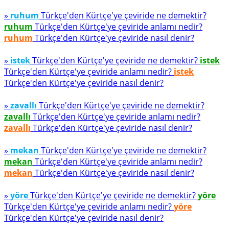
»
ruhum
Türkçe'den Kürtçe'ye çeviride ne demektir?
ruhum
Türkçe'den Kürtçe'ye çeviride anlamı nedir?
ruhum
Türkçe'den Kürtçe'ye çeviride nasıl denir?
»
istek
Türkçe'den Kürtçe'ye çeviride ne demektir?
istek
Türkçe'den Kürtçe'ye çeviride anlamı nedir?
istek
Türkçe'den Kürtçe'ye çeviride nasıl denir?
»
zavallı
Türkçe'den Kürtçe'ye çeviride ne demektir?
zavallı
Türkçe'den Kürtçe'ye çeviride anlamı nedir?
zavallı
Türkçe'den Kürtçe'ye çeviride nasıl denir?
»
mekan
Türkçe'den Kürtçe'ye çeviride ne demektir?
mekan
Türkçe'den Kürtçe'ye çeviride anlamı nedir?
mekan
Türkçe'den Kürtçe'ye çeviride nasıl denir?
»
yöre
Türkçe'den Kürtçe'ye çeviride ne demektir?
yöre
Türkçe'den Kürtçe'ye çeviride anlamı nedir?
yöre
Türkçe'den Kürtçe'ye çeviride nasıl denir?