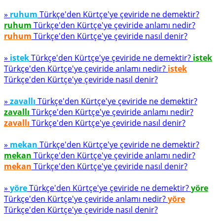
»
ruhum
Türkçe'den Kürtçe'ye çeviride ne demektir?
ruhum
Türkçe'den Kürtçe'ye çeviride anlamı nedir?
ruhum
Türkçe'den Kürtçe'ye çeviride nasıl denir?
»
istek
Türkçe'den Kürtçe'ye çeviride ne demektir?
istek
Türkçe'den Kürtçe'ye çeviride anlamı nedir?
istek
Türkçe'den Kürtçe'ye çeviride nasıl denir?
»
zavallı
Türkçe'den Kürtçe'ye çeviride ne demektir?
zavallı
Türkçe'den Kürtçe'ye çeviride anlamı nedir?
zavallı
Türkçe'den Kürtçe'ye çeviride nasıl denir?
»
mekan
Türkçe'den Kürtçe'ye çeviride ne demektir?
mekan
Türkçe'den Kürtçe'ye çeviride anlamı nedir?
mekan
Türkçe'den Kürtçe'ye çeviride nasıl denir?
»
yöre
Türkçe'den Kürtçe'ye çeviride ne demektir?
yöre
Türkçe'den Kürtçe'ye çeviride anlamı nedir?
yöre
Türkçe'den Kürtçe'ye çeviride nasıl denir?