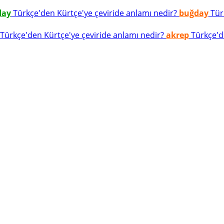
day
Türkçe'den Kürtçe'ye çeviride anlamı nedir?
buğday
Türk
Türkçe'den Kürtçe'ye çeviride anlamı nedir?
akrep
Türkçe'de