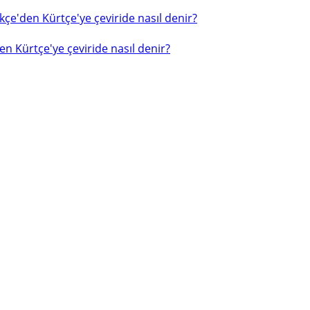
çe'den Kürtçe'ye çeviride nasıl denir?
n Kürtçe'ye çeviride nasıl denir?