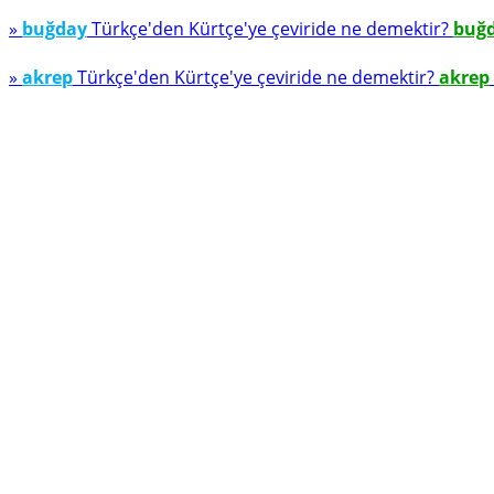
»
buğday
Türkçe'den Kürtçe'ye çeviride ne demektir?
buğ
»
akrep
Türkçe'den Kürtçe'ye çeviride ne demektir?
akrep