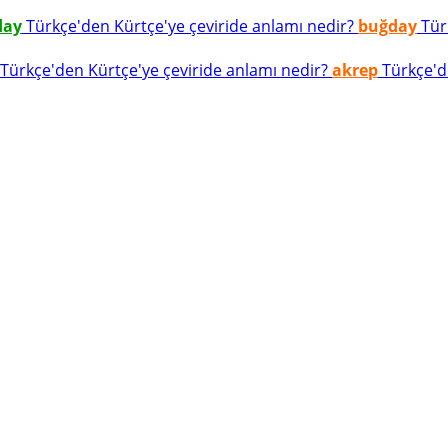
day
Türkçe'den Kürtçe'ye çeviride anlamı nedir?
buğday
Türk
Türkçe'den Kürtçe'ye çeviride anlamı nedir?
akrep
Türkçe'de