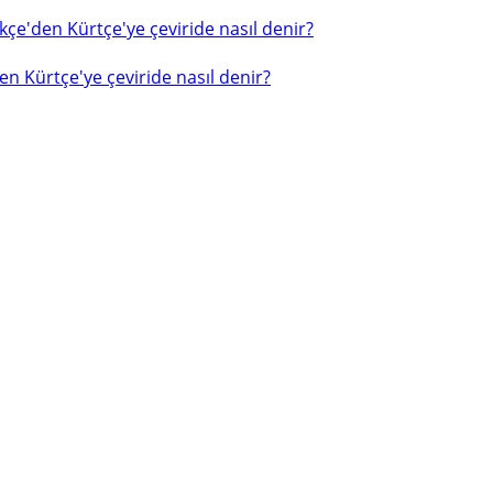
çe'den Kürtçe'ye çeviride nasıl denir?
n Kürtçe'ye çeviride nasıl denir?