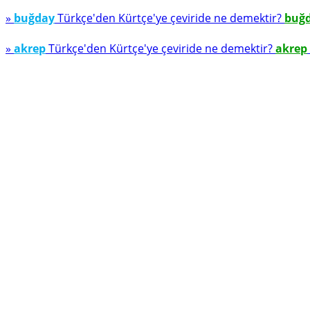
»
buğday
Türkçe'den Kürtçe'ye çeviride ne demektir?
buğ
»
akrep
Türkçe'den Kürtçe'ye çeviride ne demektir?
akrep