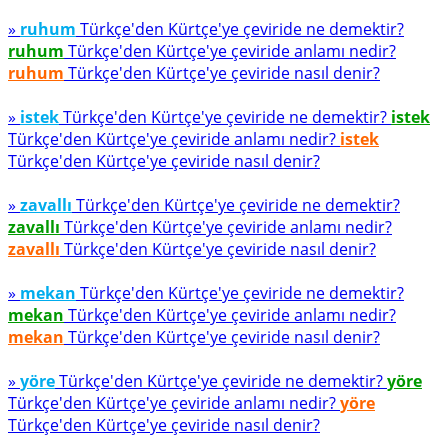
»
ruhum
Türkçe'den Kürtçe'ye çeviride ne demektir?
ruhum
Türkçe'den Kürtçe'ye çeviride anlamı nedir?
ruhum
Türkçe'den Kürtçe'ye çeviride nasıl denir?
»
istek
Türkçe'den Kürtçe'ye çeviride ne demektir?
istek
Türkçe'den Kürtçe'ye çeviride anlamı nedir?
istek
Türkçe'den Kürtçe'ye çeviride nasıl denir?
»
zavallı
Türkçe'den Kürtçe'ye çeviride ne demektir?
zavallı
Türkçe'den Kürtçe'ye çeviride anlamı nedir?
zavallı
Türkçe'den Kürtçe'ye çeviride nasıl denir?
»
mekan
Türkçe'den Kürtçe'ye çeviride ne demektir?
mekan
Türkçe'den Kürtçe'ye çeviride anlamı nedir?
mekan
Türkçe'den Kürtçe'ye çeviride nasıl denir?
»
yöre
Türkçe'den Kürtçe'ye çeviride ne demektir?
yöre
Türkçe'den Kürtçe'ye çeviride anlamı nedir?
yöre
Türkçe'den Kürtçe'ye çeviride nasıl denir?