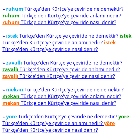
»
ruhum
Türkçe'den Kürtçe'ye çeviride ne demektir?
ruhum
Türkçe'den Kürtçe'ye çeviride anlamı nedir?
ruhum
Türkçe'den Kürtçe'ye çeviride nasıl denir?
»
istek
Türkçe'den Kürtçe'ye çeviride ne demektir?
istek
Türkçe'den Kürtçe'ye çeviride anlamı nedir?
istek
Türkçe'den Kürtçe'ye çeviride nasıl denir?
»
zavallı
Türkçe'den Kürtçe'ye çeviride ne demektir?
zavallı
Türkçe'den Kürtçe'ye çeviride anlamı nedir?
zavallı
Türkçe'den Kürtçe'ye çeviride nasıl denir?
»
mekan
Türkçe'den Kürtçe'ye çeviride ne demektir?
mekan
Türkçe'den Kürtçe'ye çeviride anlamı nedir?
mekan
Türkçe'den Kürtçe'ye çeviride nasıl denir?
»
yöre
Türkçe'den Kürtçe'ye çeviride ne demektir?
yöre
Türkçe'den Kürtçe'ye çeviride anlamı nedir?
yöre
Türkçe'den Kürtçe'ye çeviride nasıl denir?