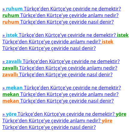
»
ruhum
Türkçe'den Kürtçe'ye çeviride ne demektir?
ruhum
Türkçe'den Kürtçe'ye çeviride anlamı nedir?
ruhum
Türkçe'den Kürtçe'ye çeviride nasıl denir?
»
istek
Türkçe'den Kürtçe'ye çeviride ne demektir?
istek
Türkçe'den Kürtçe'ye çeviride anlamı nedir?
istek
Türkçe'den Kürtçe'ye çeviride nasıl denir?
»
zavallı
Türkçe'den Kürtçe'ye çeviride ne demektir?
zavallı
Türkçe'den Kürtçe'ye çeviride anlamı nedir?
zavallı
Türkçe'den Kürtçe'ye çeviride nasıl denir?
»
mekan
Türkçe'den Kürtçe'ye çeviride ne demektir?
mekan
Türkçe'den Kürtçe'ye çeviride anlamı nedir?
mekan
Türkçe'den Kürtçe'ye çeviride nasıl denir?
»
yöre
Türkçe'den Kürtçe'ye çeviride ne demektir?
yöre
Türkçe'den Kürtçe'ye çeviride anlamı nedir?
yöre
Türkçe'den Kürtçe'ye çeviride nasıl denir?