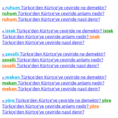
»
ruhum
Türkçe'den Kürtçe'ye çeviride ne demektir?
ruhum
Türkçe'den Kürtçe'ye çeviride anlamı nedir?
ruhum
Türkçe'den Kürtçe'ye çeviride nasıl denir?
»
istek
Türkçe'den Kürtçe'ye çeviride ne demektir?
istek
Türkçe'den Kürtçe'ye çeviride anlamı nedir?
istek
Türkçe'den Kürtçe'ye çeviride nasıl denir?
»
zavallı
Türkçe'den Kürtçe'ye çeviride ne demektir?
zavallı
Türkçe'den Kürtçe'ye çeviride anlamı nedir?
zavallı
Türkçe'den Kürtçe'ye çeviride nasıl denir?
»
mekan
Türkçe'den Kürtçe'ye çeviride ne demektir?
mekan
Türkçe'den Kürtçe'ye çeviride anlamı nedir?
mekan
Türkçe'den Kürtçe'ye çeviride nasıl denir?
»
yöre
Türkçe'den Kürtçe'ye çeviride ne demektir?
yöre
Türkçe'den Kürtçe'ye çeviride anlamı nedir?
yöre
Türkçe'den Kürtçe'ye çeviride nasıl denir?