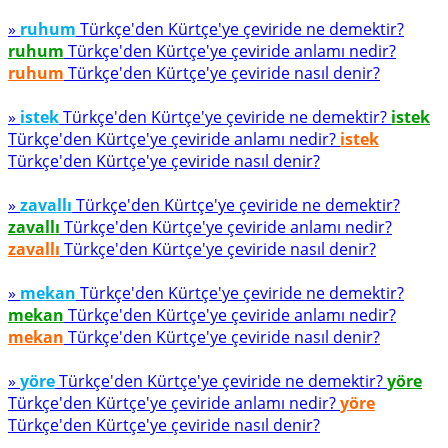
»
ruhum
Türkçe'den Kürtçe'ye çeviride ne demektir?
ruhum
Türkçe'den Kürtçe'ye çeviride anlamı nedir?
ruhum
Türkçe'den Kürtçe'ye çeviride nasıl denir?
»
istek
Türkçe'den Kürtçe'ye çeviride ne demektir?
istek
Türkçe'den Kürtçe'ye çeviride anlamı nedir?
istek
Türkçe'den Kürtçe'ye çeviride nasıl denir?
»
zavallı
Türkçe'den Kürtçe'ye çeviride ne demektir?
zavallı
Türkçe'den Kürtçe'ye çeviride anlamı nedir?
zavallı
Türkçe'den Kürtçe'ye çeviride nasıl denir?
»
mekan
Türkçe'den Kürtçe'ye çeviride ne demektir?
mekan
Türkçe'den Kürtçe'ye çeviride anlamı nedir?
mekan
Türkçe'den Kürtçe'ye çeviride nasıl denir?
»
yöre
Türkçe'den Kürtçe'ye çeviride ne demektir?
yöre
Türkçe'den Kürtçe'ye çeviride anlamı nedir?
yöre
Türkçe'den Kürtçe'ye çeviride nasıl denir?