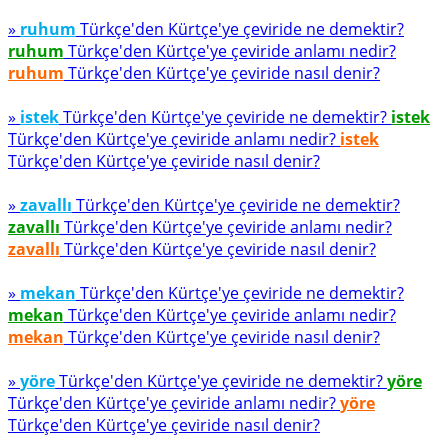
»
ruhum
Türkçe'den Kürtçe'ye çeviride ne demektir?
ruhum
Türkçe'den Kürtçe'ye çeviride anlamı nedir?
ruhum
Türkçe'den Kürtçe'ye çeviride nasıl denir?
»
istek
Türkçe'den Kürtçe'ye çeviride ne demektir?
istek
Türkçe'den Kürtçe'ye çeviride anlamı nedir?
istek
Türkçe'den Kürtçe'ye çeviride nasıl denir?
»
zavallı
Türkçe'den Kürtçe'ye çeviride ne demektir?
zavallı
Türkçe'den Kürtçe'ye çeviride anlamı nedir?
zavallı
Türkçe'den Kürtçe'ye çeviride nasıl denir?
»
mekan
Türkçe'den Kürtçe'ye çeviride ne demektir?
mekan
Türkçe'den Kürtçe'ye çeviride anlamı nedir?
mekan
Türkçe'den Kürtçe'ye çeviride nasıl denir?
»
yöre
Türkçe'den Kürtçe'ye çeviride ne demektir?
yöre
Türkçe'den Kürtçe'ye çeviride anlamı nedir?
yöre
Türkçe'den Kürtçe'ye çeviride nasıl denir?