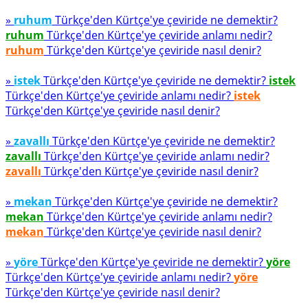
»
ruhum
Türkçe'den Kürtçe'ye çeviride ne demektir?
ruhum
Türkçe'den Kürtçe'ye çeviride anlamı nedir?
ruhum
Türkçe'den Kürtçe'ye çeviride nasıl denir?
»
istek
Türkçe'den Kürtçe'ye çeviride ne demektir?
istek
Türkçe'den Kürtçe'ye çeviride anlamı nedir?
istek
Türkçe'den Kürtçe'ye çeviride nasıl denir?
»
zavallı
Türkçe'den Kürtçe'ye çeviride ne demektir?
zavallı
Türkçe'den Kürtçe'ye çeviride anlamı nedir?
zavallı
Türkçe'den Kürtçe'ye çeviride nasıl denir?
»
mekan
Türkçe'den Kürtçe'ye çeviride ne demektir?
mekan
Türkçe'den Kürtçe'ye çeviride anlamı nedir?
mekan
Türkçe'den Kürtçe'ye çeviride nasıl denir?
»
yöre
Türkçe'den Kürtçe'ye çeviride ne demektir?
yöre
Türkçe'den Kürtçe'ye çeviride anlamı nedir?
yöre
Türkçe'den Kürtçe'ye çeviride nasıl denir?