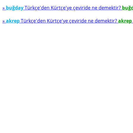
»
buğday
Türkçe'den Kürtçe'ye çeviride ne demektir?
buğ
»
akrep
Türkçe'den Kürtçe'ye çeviride ne demektir?
akrep