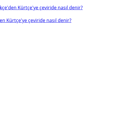
çe'den Kürtçe'ye çeviride nasıl denir?
n Kürtçe'ye çeviride nasıl denir?