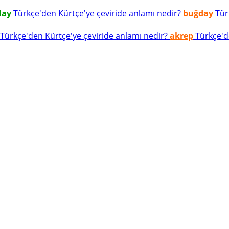
day
Türkçe'den Kürtçe'ye çeviride anlamı nedir?
buğday
Türk
Türkçe'den Kürtçe'ye çeviride anlamı nedir?
akrep
Türkçe'de