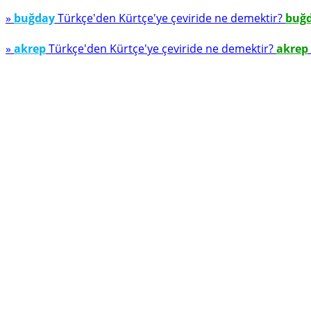
»
buğday
Türkçe'den Kürtçe'ye çeviride ne demektir?
buğ
»
akrep
Türkçe'den Kürtçe'ye çeviride ne demektir?
akrep