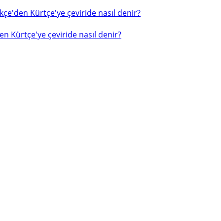
çe'den Kürtçe'ye çeviride nasıl denir?
n Kürtçe'ye çeviride nasıl denir?