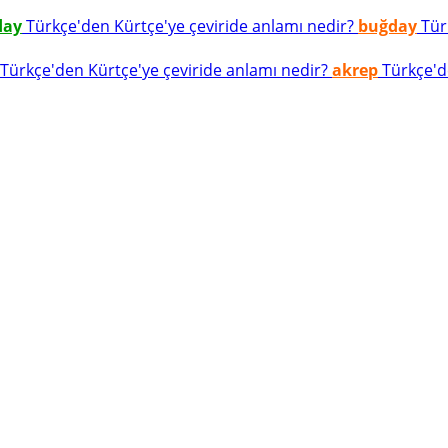
day
Türkçe'den Kürtçe'ye çeviride anlamı nedir?
buğday
Türk
Türkçe'den Kürtçe'ye çeviride anlamı nedir?
akrep
Türkçe'de