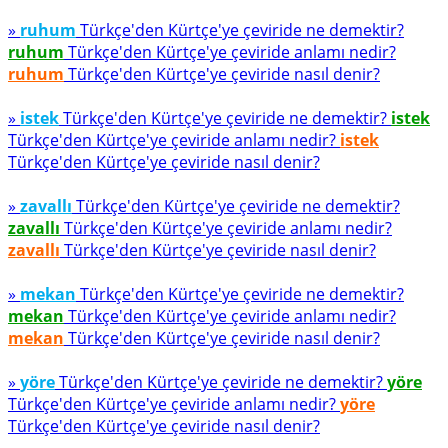
»
ruhum
Türkçe'den Kürtçe'ye çeviride ne demektir?
ruhum
Türkçe'den Kürtçe'ye çeviride anlamı nedir?
ruhum
Türkçe'den Kürtçe'ye çeviride nasıl denir?
»
istek
Türkçe'den Kürtçe'ye çeviride ne demektir?
istek
Türkçe'den Kürtçe'ye çeviride anlamı nedir?
istek
Türkçe'den Kürtçe'ye çeviride nasıl denir?
»
zavallı
Türkçe'den Kürtçe'ye çeviride ne demektir?
zavallı
Türkçe'den Kürtçe'ye çeviride anlamı nedir?
zavallı
Türkçe'den Kürtçe'ye çeviride nasıl denir?
»
mekan
Türkçe'den Kürtçe'ye çeviride ne demektir?
mekan
Türkçe'den Kürtçe'ye çeviride anlamı nedir?
mekan
Türkçe'den Kürtçe'ye çeviride nasıl denir?
»
yöre
Türkçe'den Kürtçe'ye çeviride ne demektir?
yöre
Türkçe'den Kürtçe'ye çeviride anlamı nedir?
yöre
Türkçe'den Kürtçe'ye çeviride nasıl denir?