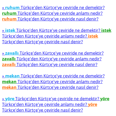
»
ruhum
Türkçe'den Kürtçe'ye çeviride ne demektir?
ruhum
Türkçe'den Kürtçe'ye çeviride anlamı nedir?
ruhum
Türkçe'den Kürtçe'ye çeviride nasıl denir?
»
istek
Türkçe'den Kürtçe'ye çeviride ne demektir?
istek
Türkçe'den Kürtçe'ye çeviride anlamı nedir?
istek
Türkçe'den Kürtçe'ye çeviride nasıl denir?
»
zavallı
Türkçe'den Kürtçe'ye çeviride ne demektir?
zavallı
Türkçe'den Kürtçe'ye çeviride anlamı nedir?
zavallı
Türkçe'den Kürtçe'ye çeviride nasıl denir?
»
mekan
Türkçe'den Kürtçe'ye çeviride ne demektir?
mekan
Türkçe'den Kürtçe'ye çeviride anlamı nedir?
mekan
Türkçe'den Kürtçe'ye çeviride nasıl denir?
»
yöre
Türkçe'den Kürtçe'ye çeviride ne demektir?
yöre
Türkçe'den Kürtçe'ye çeviride anlamı nedir?
yöre
Türkçe'den Kürtçe'ye çeviride nasıl denir?