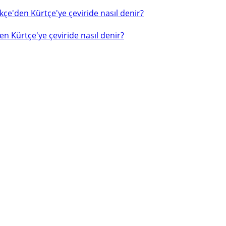
çe'den Kürtçe'ye çeviride nasıl denir?
n Kürtçe'ye çeviride nasıl denir?