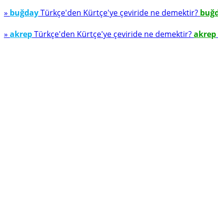
»
buğday
Türkçe'den Kürtçe'ye çeviride ne demektir?
buğ
»
akrep
Türkçe'den Kürtçe'ye çeviride ne demektir?
akrep