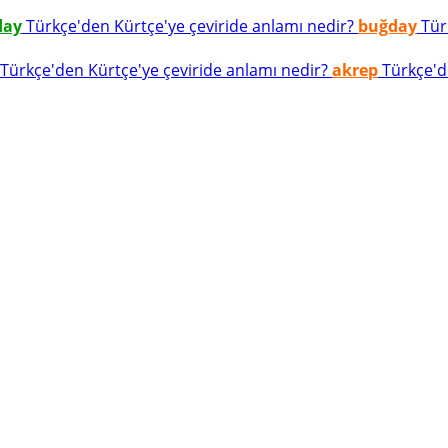
day
Türkçe'den Kürtçe'ye çeviride anlamı nedir?
buğday
Türk
Türkçe'den Kürtçe'ye çeviride anlamı nedir?
akrep
Türkçe'de