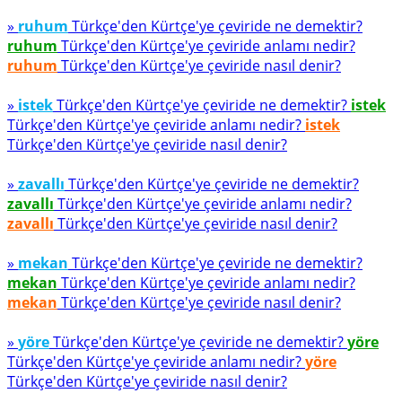
»
ruhum
Türkçe'den Kürtçe'ye çeviride ne demektir?
ruhum
Türkçe'den Kürtçe'ye çeviride anlamı nedir?
ruhum
Türkçe'den Kürtçe'ye çeviride nasıl denir?
»
istek
Türkçe'den Kürtçe'ye çeviride ne demektir?
istek
Türkçe'den Kürtçe'ye çeviride anlamı nedir?
istek
Türkçe'den Kürtçe'ye çeviride nasıl denir?
»
zavallı
Türkçe'den Kürtçe'ye çeviride ne demektir?
zavallı
Türkçe'den Kürtçe'ye çeviride anlamı nedir?
zavallı
Türkçe'den Kürtçe'ye çeviride nasıl denir?
»
mekan
Türkçe'den Kürtçe'ye çeviride ne demektir?
mekan
Türkçe'den Kürtçe'ye çeviride anlamı nedir?
mekan
Türkçe'den Kürtçe'ye çeviride nasıl denir?
»
yöre
Türkçe'den Kürtçe'ye çeviride ne demektir?
yöre
Türkçe'den Kürtçe'ye çeviride anlamı nedir?
yöre
Türkçe'den Kürtçe'ye çeviride nasıl denir?