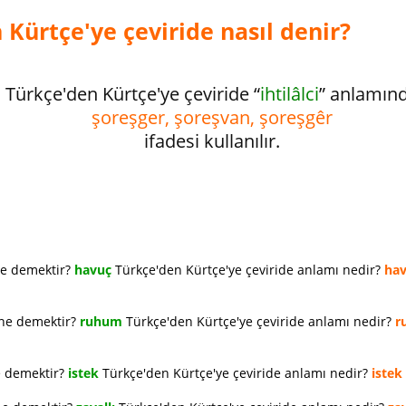
n Kürtçe'ye çeviride nasıl denir?
Türkçe'den Kürtçe'ye çeviride “
ihtilâlci
” anlamın
şoreşger, şoreşvan, şoreşgêr
ifadesi kullanılır.
ne demektir?
havuç
Türkçe'den Kürtçe'ye çeviride anlamı nedir?
ha
 ne demektir?
ruhum
Türkçe'den Kürtçe'ye çeviride anlamı nedir?
r
e demektir?
istek
Türkçe'den Kürtçe'ye çeviride anlamı nedir?
istek