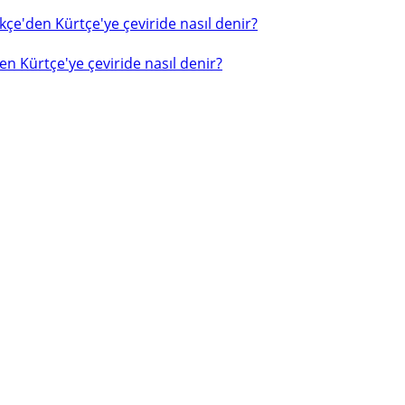
çe'den Kürtçe'ye çeviride nasıl denir?
n Kürtçe'ye çeviride nasıl denir?