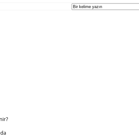
nir?
nda