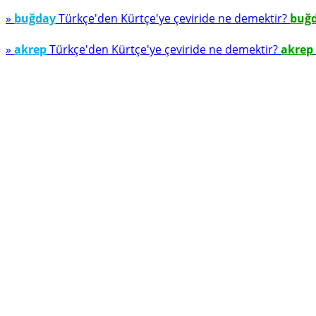
»
buğday
Türkçe'den Kürtçe'ye çeviride ne demektir?
buğ
»
akrep
Türkçe'den Kürtçe'ye çeviride ne demektir?
akrep