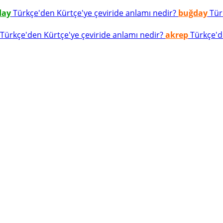
day
Türkçe'den Kürtçe'ye çeviride anlamı nedir?
buğday
Türk
Türkçe'den Kürtçe'ye çeviride anlamı nedir?
akrep
Türkçe'de