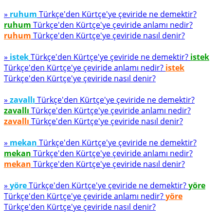
»
ruhum
Türkçe'den Kürtçe'ye çeviride ne demektir?
ruhum
Türkçe'den Kürtçe'ye çeviride anlamı nedir?
ruhum
Türkçe'den Kürtçe'ye çeviride nasıl denir?
»
istek
Türkçe'den Kürtçe'ye çeviride ne demektir?
istek
Türkçe'den Kürtçe'ye çeviride anlamı nedir?
istek
Türkçe'den Kürtçe'ye çeviride nasıl denir?
»
zavallı
Türkçe'den Kürtçe'ye çeviride ne demektir?
zavallı
Türkçe'den Kürtçe'ye çeviride anlamı nedir?
zavallı
Türkçe'den Kürtçe'ye çeviride nasıl denir?
»
mekan
Türkçe'den Kürtçe'ye çeviride ne demektir?
mekan
Türkçe'den Kürtçe'ye çeviride anlamı nedir?
mekan
Türkçe'den Kürtçe'ye çeviride nasıl denir?
»
yöre
Türkçe'den Kürtçe'ye çeviride ne demektir?
yöre
Türkçe'den Kürtçe'ye çeviride anlamı nedir?
yöre
Türkçe'den Kürtçe'ye çeviride nasıl denir?