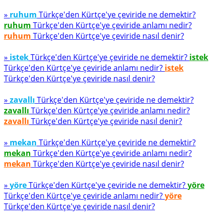
»
ruhum
Türkçe'den Kürtçe'ye çeviride ne demektir?
ruhum
Türkçe'den Kürtçe'ye çeviride anlamı nedir?
ruhum
Türkçe'den Kürtçe'ye çeviride nasıl denir?
»
istek
Türkçe'den Kürtçe'ye çeviride ne demektir?
istek
Türkçe'den Kürtçe'ye çeviride anlamı nedir?
istek
Türkçe'den Kürtçe'ye çeviride nasıl denir?
»
zavallı
Türkçe'den Kürtçe'ye çeviride ne demektir?
zavallı
Türkçe'den Kürtçe'ye çeviride anlamı nedir?
zavallı
Türkçe'den Kürtçe'ye çeviride nasıl denir?
»
mekan
Türkçe'den Kürtçe'ye çeviride ne demektir?
mekan
Türkçe'den Kürtçe'ye çeviride anlamı nedir?
mekan
Türkçe'den Kürtçe'ye çeviride nasıl denir?
»
yöre
Türkçe'den Kürtçe'ye çeviride ne demektir?
yöre
Türkçe'den Kürtçe'ye çeviride anlamı nedir?
yöre
Türkçe'den Kürtçe'ye çeviride nasıl denir?