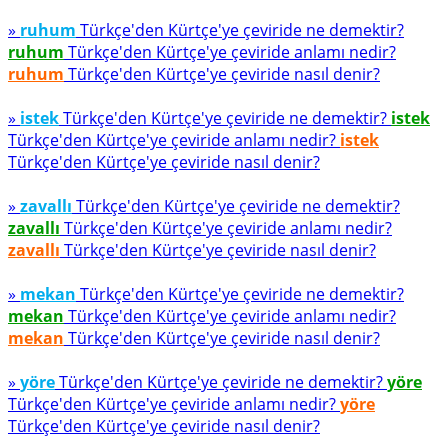
»
ruhum
Türkçe'den Kürtçe'ye çeviride ne demektir?
ruhum
Türkçe'den Kürtçe'ye çeviride anlamı nedir?
ruhum
Türkçe'den Kürtçe'ye çeviride nasıl denir?
»
istek
Türkçe'den Kürtçe'ye çeviride ne demektir?
istek
Türkçe'den Kürtçe'ye çeviride anlamı nedir?
istek
Türkçe'den Kürtçe'ye çeviride nasıl denir?
»
zavallı
Türkçe'den Kürtçe'ye çeviride ne demektir?
zavallı
Türkçe'den Kürtçe'ye çeviride anlamı nedir?
zavallı
Türkçe'den Kürtçe'ye çeviride nasıl denir?
»
mekan
Türkçe'den Kürtçe'ye çeviride ne demektir?
mekan
Türkçe'den Kürtçe'ye çeviride anlamı nedir?
mekan
Türkçe'den Kürtçe'ye çeviride nasıl denir?
»
yöre
Türkçe'den Kürtçe'ye çeviride ne demektir?
yöre
Türkçe'den Kürtçe'ye çeviride anlamı nedir?
yöre
Türkçe'den Kürtçe'ye çeviride nasıl denir?