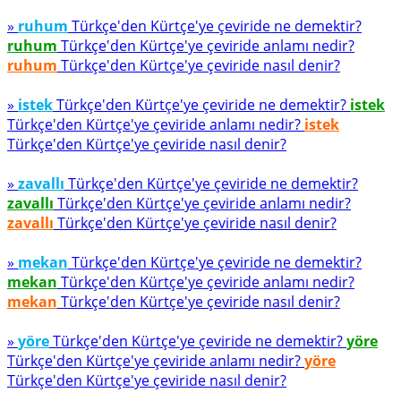
»
ruhum
Türkçe'den Kürtçe'ye çeviride ne demektir?
ruhum
Türkçe'den Kürtçe'ye çeviride anlamı nedir?
ruhum
Türkçe'den Kürtçe'ye çeviride nasıl denir?
»
istek
Türkçe'den Kürtçe'ye çeviride ne demektir?
istek
Türkçe'den Kürtçe'ye çeviride anlamı nedir?
istek
Türkçe'den Kürtçe'ye çeviride nasıl denir?
»
zavallı
Türkçe'den Kürtçe'ye çeviride ne demektir?
zavallı
Türkçe'den Kürtçe'ye çeviride anlamı nedir?
zavallı
Türkçe'den Kürtçe'ye çeviride nasıl denir?
»
mekan
Türkçe'den Kürtçe'ye çeviride ne demektir?
mekan
Türkçe'den Kürtçe'ye çeviride anlamı nedir?
mekan
Türkçe'den Kürtçe'ye çeviride nasıl denir?
»
yöre
Türkçe'den Kürtçe'ye çeviride ne demektir?
yöre
Türkçe'den Kürtçe'ye çeviride anlamı nedir?
yöre
Türkçe'den Kürtçe'ye çeviride nasıl denir?