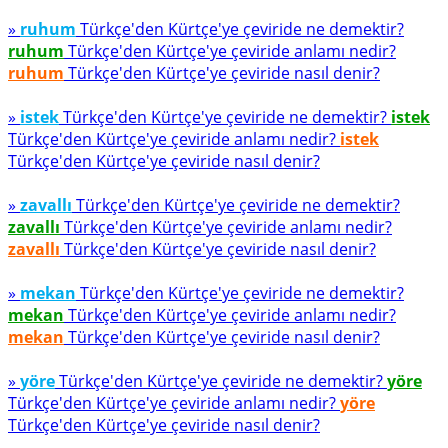
»
ruhum
Türkçe'den Kürtçe'ye çeviride ne demektir?
ruhum
Türkçe'den Kürtçe'ye çeviride anlamı nedir?
ruhum
Türkçe'den Kürtçe'ye çeviride nasıl denir?
»
istek
Türkçe'den Kürtçe'ye çeviride ne demektir?
istek
Türkçe'den Kürtçe'ye çeviride anlamı nedir?
istek
Türkçe'den Kürtçe'ye çeviride nasıl denir?
»
zavallı
Türkçe'den Kürtçe'ye çeviride ne demektir?
zavallı
Türkçe'den Kürtçe'ye çeviride anlamı nedir?
zavallı
Türkçe'den Kürtçe'ye çeviride nasıl denir?
»
mekan
Türkçe'den Kürtçe'ye çeviride ne demektir?
mekan
Türkçe'den Kürtçe'ye çeviride anlamı nedir?
mekan
Türkçe'den Kürtçe'ye çeviride nasıl denir?
»
yöre
Türkçe'den Kürtçe'ye çeviride ne demektir?
yöre
Türkçe'den Kürtçe'ye çeviride anlamı nedir?
yöre
Türkçe'den Kürtçe'ye çeviride nasıl denir?