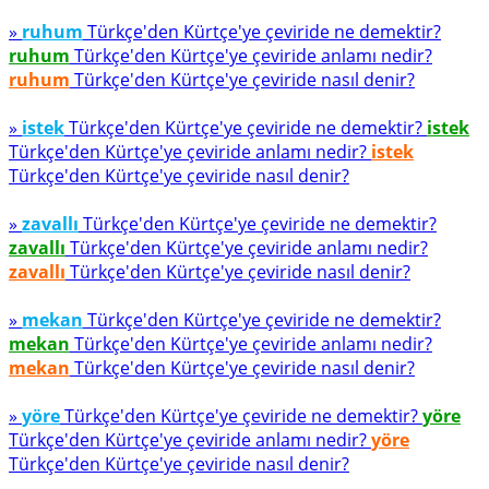
»
ruhum
Türkçe'den Kürtçe'ye çeviride ne demektir?
ruhum
Türkçe'den Kürtçe'ye çeviride anlamı nedir?
ruhum
Türkçe'den Kürtçe'ye çeviride nasıl denir?
»
istek
Türkçe'den Kürtçe'ye çeviride ne demektir?
istek
Türkçe'den Kürtçe'ye çeviride anlamı nedir?
istek
Türkçe'den Kürtçe'ye çeviride nasıl denir?
»
zavallı
Türkçe'den Kürtçe'ye çeviride ne demektir?
zavallı
Türkçe'den Kürtçe'ye çeviride anlamı nedir?
zavallı
Türkçe'den Kürtçe'ye çeviride nasıl denir?
»
mekan
Türkçe'den Kürtçe'ye çeviride ne demektir?
mekan
Türkçe'den Kürtçe'ye çeviride anlamı nedir?
mekan
Türkçe'den Kürtçe'ye çeviride nasıl denir?
»
yöre
Türkçe'den Kürtçe'ye çeviride ne demektir?
yöre
Türkçe'den Kürtçe'ye çeviride anlamı nedir?
yöre
Türkçe'den Kürtçe'ye çeviride nasıl denir?