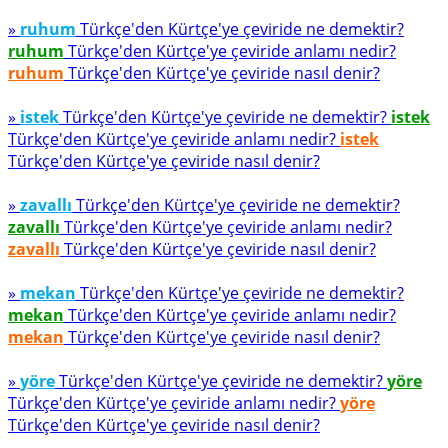
»
ruhum
Türkçe'den Kürtçe'ye çeviride ne demektir?
ruhum
Türkçe'den Kürtçe'ye çeviride anlamı nedir?
ruhum
Türkçe'den Kürtçe'ye çeviride nasıl denir?
»
istek
Türkçe'den Kürtçe'ye çeviride ne demektir?
istek
Türkçe'den Kürtçe'ye çeviride anlamı nedir?
istek
Türkçe'den Kürtçe'ye çeviride nasıl denir?
»
zavallı
Türkçe'den Kürtçe'ye çeviride ne demektir?
zavallı
Türkçe'den Kürtçe'ye çeviride anlamı nedir?
zavallı
Türkçe'den Kürtçe'ye çeviride nasıl denir?
»
mekan
Türkçe'den Kürtçe'ye çeviride ne demektir?
mekan
Türkçe'den Kürtçe'ye çeviride anlamı nedir?
mekan
Türkçe'den Kürtçe'ye çeviride nasıl denir?
»
yöre
Türkçe'den Kürtçe'ye çeviride ne demektir?
yöre
Türkçe'den Kürtçe'ye çeviride anlamı nedir?
yöre
Türkçe'den Kürtçe'ye çeviride nasıl denir?