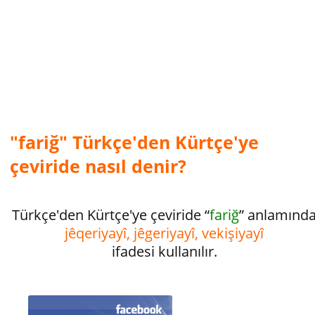
"fariğ" Türkçe'den Kürtçe'ye
çeviride nasıl denir?
Türkçe'den Kürtçe'ye çeviride “
fariğ
” anlamınd
jêqeriyayî, jêgeriyayî, vekişiyayî
ifadesi kullanılır.