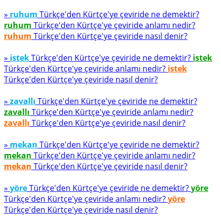
»
ruhum
Türkçe'den Kürtçe'ye çeviride ne demektir?
ruhum
Türkçe'den Kürtçe'ye çeviride anlamı nedir?
ruhum
Türkçe'den Kürtçe'ye çeviride nasıl denir?
»
istek
Türkçe'den Kürtçe'ye çeviride ne demektir?
istek
Türkçe'den Kürtçe'ye çeviride anlamı nedir?
istek
Türkçe'den Kürtçe'ye çeviride nasıl denir?
»
zavallı
Türkçe'den Kürtçe'ye çeviride ne demektir?
zavallı
Türkçe'den Kürtçe'ye çeviride anlamı nedir?
zavallı
Türkçe'den Kürtçe'ye çeviride nasıl denir?
»
mekan
Türkçe'den Kürtçe'ye çeviride ne demektir?
mekan
Türkçe'den Kürtçe'ye çeviride anlamı nedir?
mekan
Türkçe'den Kürtçe'ye çeviride nasıl denir?
»
yöre
Türkçe'den Kürtçe'ye çeviride ne demektir?
yöre
Türkçe'den Kürtçe'ye çeviride anlamı nedir?
yöre
Türkçe'den Kürtçe'ye çeviride nasıl denir?