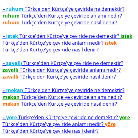
»
ruhum
Türkçe'den Kürtçe'ye çeviride ne demektir?
ruhum
Türkçe'den Kürtçe'ye çeviride anlamı nedir?
ruhum
Türkçe'den Kürtçe'ye çeviride nasıl denir?
»
istek
Türkçe'den Kürtçe'ye çeviride ne demektir?
istek
Türkçe'den Kürtçe'ye çeviride anlamı nedir?
istek
Türkçe'den Kürtçe'ye çeviride nasıl denir?
»
zavallı
Türkçe'den Kürtçe'ye çeviride ne demektir?
zavallı
Türkçe'den Kürtçe'ye çeviride anlamı nedir?
zavallı
Türkçe'den Kürtçe'ye çeviride nasıl denir?
»
mekan
Türkçe'den Kürtçe'ye çeviride ne demektir?
mekan
Türkçe'den Kürtçe'ye çeviride anlamı nedir?
mekan
Türkçe'den Kürtçe'ye çeviride nasıl denir?
»
yöre
Türkçe'den Kürtçe'ye çeviride ne demektir?
yöre
Türkçe'den Kürtçe'ye çeviride anlamı nedir?
yöre
Türkçe'den Kürtçe'ye çeviride nasıl denir?