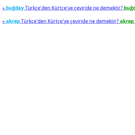
»
buğday
Türkçe'den Kürtçe'ye çeviride ne demektir?
buğ
»
akrep
Türkçe'den Kürtçe'ye çeviride ne demektir?
akrep