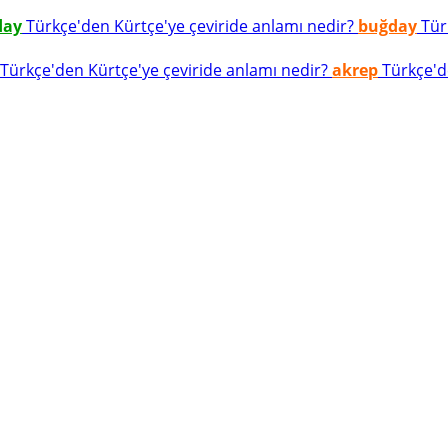
day
Türkçe'den Kürtçe'ye çeviride anlamı nedir?
buğday
Türk
Türkçe'den Kürtçe'ye çeviride anlamı nedir?
akrep
Türkçe'de