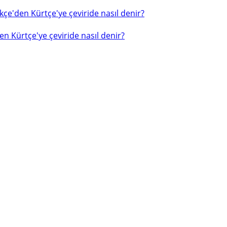
çe'den Kürtçe'ye çeviride nasıl denir?
n Kürtçe'ye çeviride nasıl denir?