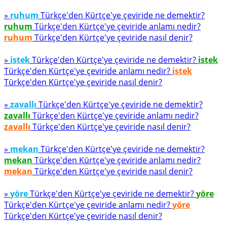
»
ruhum
Türkçe'den Kürtçe'ye çeviride ne demektir?
ruhum
Türkçe'den Kürtçe'ye çeviride anlamı nedir?
ruhum
Türkçe'den Kürtçe'ye çeviride nasıl denir?
»
istek
Türkçe'den Kürtçe'ye çeviride ne demektir?
istek
Türkçe'den Kürtçe'ye çeviride anlamı nedir?
istek
Türkçe'den Kürtçe'ye çeviride nasıl denir?
»
zavallı
Türkçe'den Kürtçe'ye çeviride ne demektir?
zavallı
Türkçe'den Kürtçe'ye çeviride anlamı nedir?
zavallı
Türkçe'den Kürtçe'ye çeviride nasıl denir?
»
mekan
Türkçe'den Kürtçe'ye çeviride ne demektir?
mekan
Türkçe'den Kürtçe'ye çeviride anlamı nedir?
mekan
Türkçe'den Kürtçe'ye çeviride nasıl denir?
»
yöre
Türkçe'den Kürtçe'ye çeviride ne demektir?
yöre
Türkçe'den Kürtçe'ye çeviride anlamı nedir?
yöre
Türkçe'den Kürtçe'ye çeviride nasıl denir?