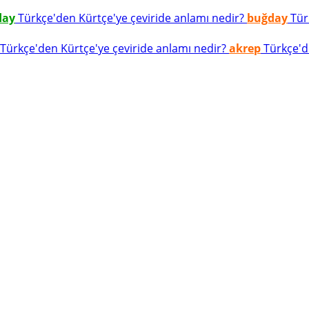
day
Türkçe'den Kürtçe'ye çeviride anlamı nedir?
buğday
Türk
Türkçe'den Kürtçe'ye çeviride anlamı nedir?
akrep
Türkçe'de