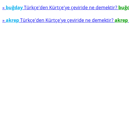
»
buğday
Türkçe'den Kürtçe'ye çeviride ne demektir?
buğ
»
akrep
Türkçe'den Kürtçe'ye çeviride ne demektir?
akrep