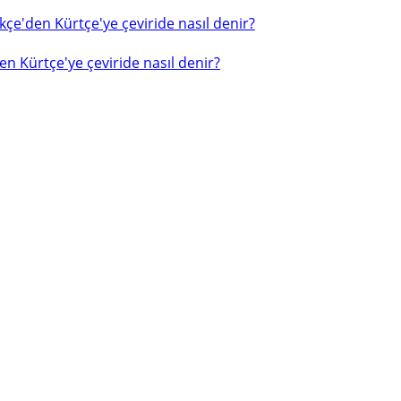
çe'den Kürtçe'ye çeviride nasıl denir?
n Kürtçe'ye çeviride nasıl denir?