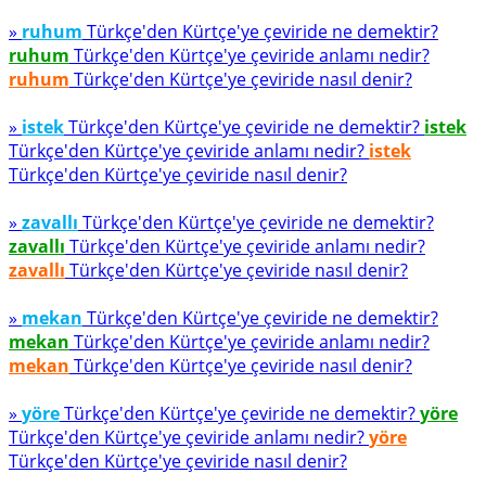
»
ruhum
Türkçe'den Kürtçe'ye çeviride ne demektir?
ruhum
Türkçe'den Kürtçe'ye çeviride anlamı nedir?
ruhum
Türkçe'den Kürtçe'ye çeviride nasıl denir?
»
istek
Türkçe'den Kürtçe'ye çeviride ne demektir?
istek
Türkçe'den Kürtçe'ye çeviride anlamı nedir?
istek
Türkçe'den Kürtçe'ye çeviride nasıl denir?
»
zavallı
Türkçe'den Kürtçe'ye çeviride ne demektir?
zavallı
Türkçe'den Kürtçe'ye çeviride anlamı nedir?
zavallı
Türkçe'den Kürtçe'ye çeviride nasıl denir?
»
mekan
Türkçe'den Kürtçe'ye çeviride ne demektir?
mekan
Türkçe'den Kürtçe'ye çeviride anlamı nedir?
mekan
Türkçe'den Kürtçe'ye çeviride nasıl denir?
»
yöre
Türkçe'den Kürtçe'ye çeviride ne demektir?
yöre
Türkçe'den Kürtçe'ye çeviride anlamı nedir?
yöre
Türkçe'den Kürtçe'ye çeviride nasıl denir?