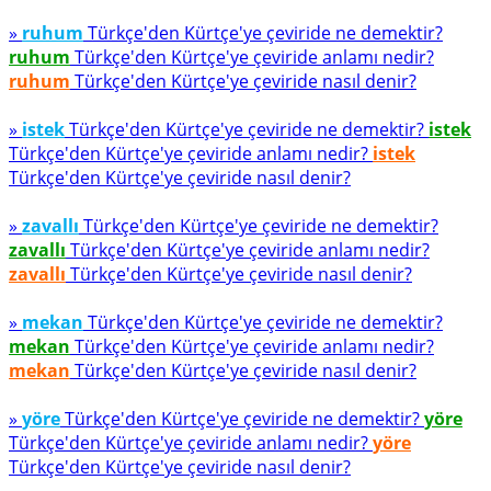
»
ruhum
Türkçe'den Kürtçe'ye çeviride ne demektir?
ruhum
Türkçe'den Kürtçe'ye çeviride anlamı nedir?
ruhum
Türkçe'den Kürtçe'ye çeviride nasıl denir?
»
istek
Türkçe'den Kürtçe'ye çeviride ne demektir?
istek
Türkçe'den Kürtçe'ye çeviride anlamı nedir?
istek
Türkçe'den Kürtçe'ye çeviride nasıl denir?
»
zavallı
Türkçe'den Kürtçe'ye çeviride ne demektir?
zavallı
Türkçe'den Kürtçe'ye çeviride anlamı nedir?
zavallı
Türkçe'den Kürtçe'ye çeviride nasıl denir?
»
mekan
Türkçe'den Kürtçe'ye çeviride ne demektir?
mekan
Türkçe'den Kürtçe'ye çeviride anlamı nedir?
mekan
Türkçe'den Kürtçe'ye çeviride nasıl denir?
»
yöre
Türkçe'den Kürtçe'ye çeviride ne demektir?
yöre
Türkçe'den Kürtçe'ye çeviride anlamı nedir?
yöre
Türkçe'den Kürtçe'ye çeviride nasıl denir?