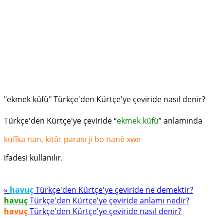
"ekmek küfü" Türkçe'den Kürtçe'ye çeviride nasıl denir?
Türkçe'den Kürtçe'ye çeviride “
ekmek küfü
” anlamında
kufîka nan, kitût parası ji bo nanê xwe
ifadesi kullanılır.
»
havuç
Türkçe'den Kürtçe'ye çeviride ne demektir?
havuç
Türkçe'den Kürtçe'ye çeviride anlamı nedir?
havuç
Türkçe'den Kürtçe'ye çeviride nasıl denir?