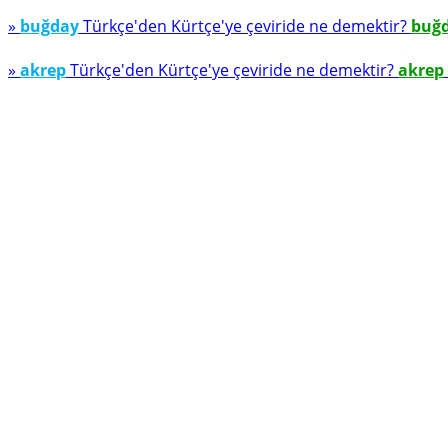
»
buğday
Türkçe'den Kürtçe'ye çeviride ne demektir?
buğ
»
akrep
Türkçe'den Kürtçe'ye çeviride ne demektir?
akrep