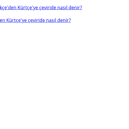
çe'den Kürtçe'ye çeviride nasıl denir?
n Kürtçe'ye çeviride nasıl denir?