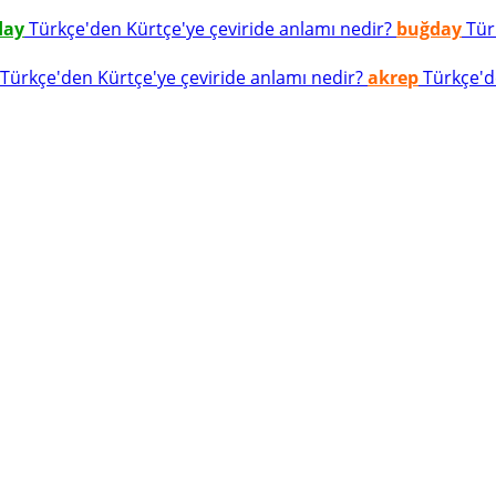
day
Türkçe'den Kürtçe'ye çeviride anlamı nedir?
buğday
Türk
Türkçe'den Kürtçe'ye çeviride anlamı nedir?
akrep
Türkçe'de