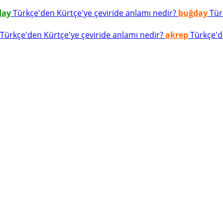
day
Türkçe'den Kürtçe'ye çeviride anlamı nedir?
buğday
Türk
Türkçe'den Kürtçe'ye çeviride anlamı nedir?
akrep
Türkçe'de