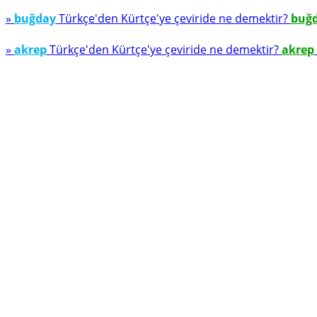
»
buğday
Türkçe'den Kürtçe'ye çeviride ne demektir?
buğ
»
akrep
Türkçe'den Kürtçe'ye çeviride ne demektir?
akrep