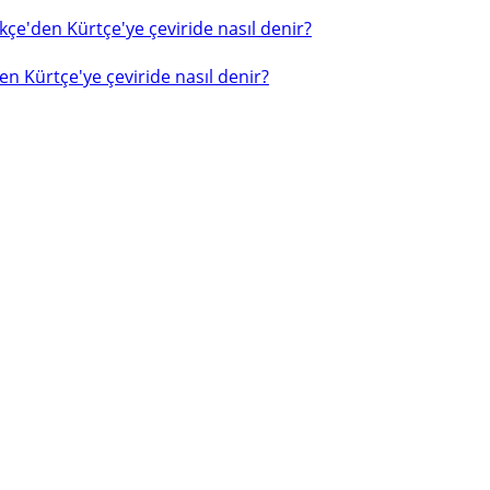
çe'den Kürtçe'ye çeviride nasıl denir?
n Kürtçe'ye çeviride nasıl denir?